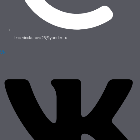
lena.vinokurova28@yandex.ru
Vk