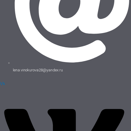
lena.vinokurova28@yandex.ru
Vk